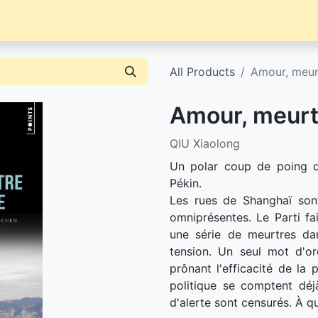
Librairie
Événements / News
Contact / Achat
All Products
Amour, meur
Amour, meurt
QIU Xiaolong
Un polar coup de poing da
Pékin.
Les rues de Shanghaï sont
omniprésentes. Le Parti fa
une série de meurtres dan
tension. Un seul mot d'ord
prônant l'efficacité de la 
politique se comptent déj
d'alerte sont censurés. À qu