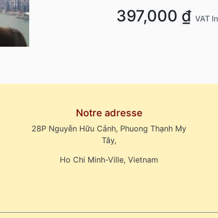
397,000
₫
VAT I
Notre adresse
28P Nguyễn Hữu Cảnh, Phuong Thạnh My
Tây,
Ho Chi Minh-Ville, Vietnam