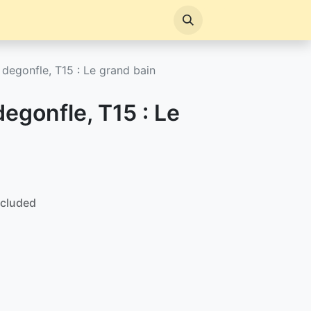
 degonfle, T15 : Le grand bain
degonfle, T15 : Le
ncluded