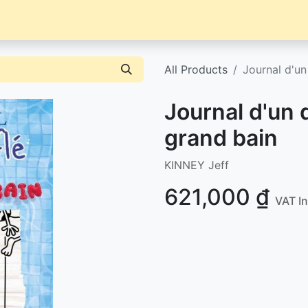
Librairie
Événements / News
Contact / Achat
All Products
Journal d'un
Journal d'un 
grand bain
KINNEY Jeff
621,000
₫
VAT I