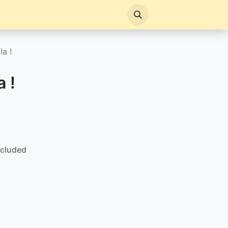
la !
a !
ncluded