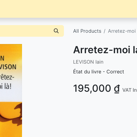
Librairie
Événements / News
Contact / Achat
All Products
Arretez-moi 
Arretez-moi l
LEVISON Iain
État du livre - Correct
195,000
₫
VAT I