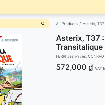
Librairie
Événements / News
Contact / Achat
All Products
Asterix, T37 
Asterix, T37 :
Transitalique
FERRI Jean-Yves, CONRAD 
572,000
₫
VAT I