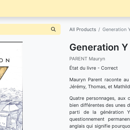
Librairie
Événements / News
Contact / Achat
All Products
Generation 
Generation Y
PARENT Mauryn
État du livre - Correct
Mauryn Parent raconte au 
Jérémy, Thomas, et Mathild
Quatre personnages, aux c
bien différentes des unes d
parti de la génération 
questionnement permanen
anglais qui signifie pourquo