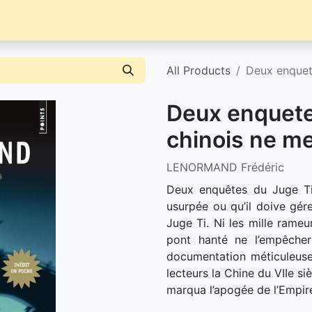
Librairie
Événements / News
Contact / Achat
All Products
Deux enquete
Deux enquete
chinois ne me
LENORMAND Frédéric
Deux enquêtes du Juge Ti 
usurpée ou qu’il doive gére
Juge Ti. Ni les mille rame
pont hanté ne l’empêchero
documentation méticuleuse
lecteurs la Chine du VIIe siè
marqua l’apogée de l’Empire