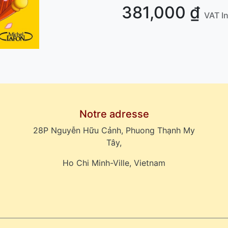
381,000
₫
VAT I
Notre adresse
28P Nguyễn Hữu Cảnh, Phuong Thạnh My
Tây,
Ho Chi Minh-Ville, Vietnam