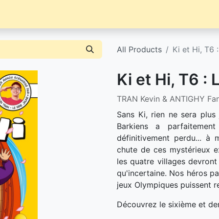
Librairie
Événements / News
Contact / Achat
All Products
Ki et Hi, T6 
Ki et Hi, T6 :
TRAN Kevin & ANTIGHY Fa
Sans Ki, rien ne sera plu
Barkiens a parfaitemen
définitivement perdu... à
chute de ces mystérieux ext
les quatre villages devront
qu'incertaine. Nos héros pa
jeux Olympiques puissent r
Découvrez le sixième et de