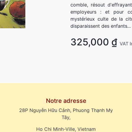
comble, résout d'effrayant
employeurs : et pour c
mystérieux culte de la cit
disparaissent des enfants...
325,000
₫
VAT I
Notre adresse
28P Nguyễn Hữu Cảnh, Phuong Thạnh My
Tây,
Ho Chi Minh-Ville, Vietnam