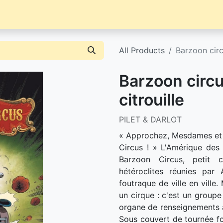
Librairie
Événements / News
Contact / Achat
All Products
Barzoon circu
Barzoon circus
citrouille
PILET & DARLOT
« Approchez, Mesdames et 
Circus ! » L'Amérique des
Barzoon Circus, petit c
hétéroclites réunies par
foutraque de ville en ville
un cirque : c'est un groupe
organe de renseignements 
Sous couvert de tournée fo