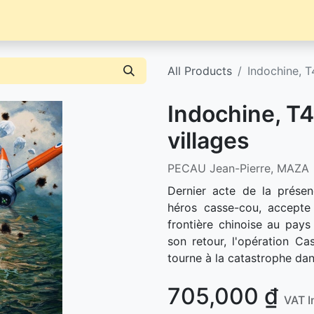
Librairie
Événements / News
Contact / Achat
All Products
Indochine, T4
Indochine, T4 
villages
PECAU Jean-Pierre, MAZA
Dernier acte de la présen
héros casse-cou, accept
frontière chinoise au pay
son retour, l'opération Ca
tourne à la catastrophe dan
705,000
₫
VAT I