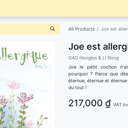
Librairie
Événements / News
Contact / Achat
All Products
Joe est alle
Joe est aller
GAO Hongbo & LI Rong
Joe le petit cochon n'a
pourquoi ? Parce que dès 
éternue, éternue et éternue e
du tout !
217,000
₫
VAT In