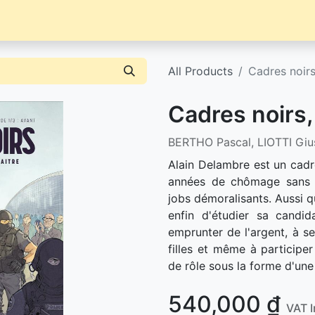
Librairie
Événements / News
Contact / Achat
All Products
Cadres noirs
Cadres noirs,
BERTHO Pascal, LIOTTI Giu
Alain Delambre est un cadr
années de chômage sans e
jobs démoralisants. Aussi q
enfin d'étudier sa candid
emprunter de l'argent, à s
filles et même à participer
de rôle sous la forme d'une
540,000
₫
VAT 