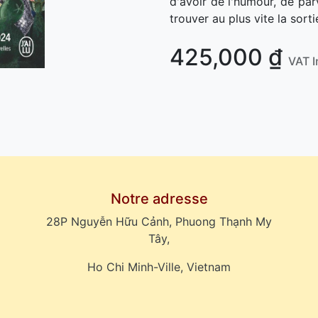
d'avoir de l'humour, de par
trouver au plus vite la sorti
425,000
₫
VAT I
Notre adresse
28P Nguyễn Hữu Cảnh, Phuong Thạnh My
Tây,
Ho Chi Minh-Ville, Vietnam