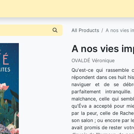
Librairie
Événements / News
Contact / Achat
All Products
A nos vies i
A nos vies im
OVALDÉ Véronique
Qu'est-ce qui rassemble c
répondent dans ces huit his
naviguer et de se débro
parfaitement intranquil
malchance, celle qui semble
qu'Éva a accepté pour mie
par la peur, celle de Rach
son salon ; ou encore par le 
avait promis de rester votr