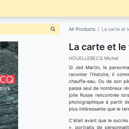
Librairie
Événements / News
Contact / Achat
All Products
La carte et l
La carte et le 
HOUELLEBECQ Michel
Si Jed Martin, le personn
raconter l'histoire, il c
chauffe-eau. Ou de son pèr
passa seul de nombreux réve
jolie Russe rencontrée lor
photographique à partir de
plus intéressante que le terr
C'était avant que le succès
», portraits de personnali