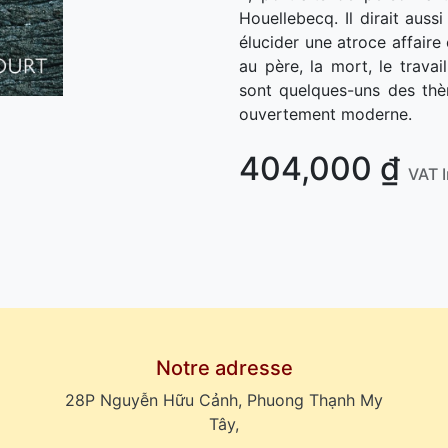
Houellebecq. Il dirait auss
élucider une atroce affaire c
au père, la mort, le travai
sont quelques-uns des thè
ouvertement moderne.
404,000
₫
VAT 
Notre adresse
28P Nguyễn Hữu Cảnh, Phuong Thạnh My
Tây,