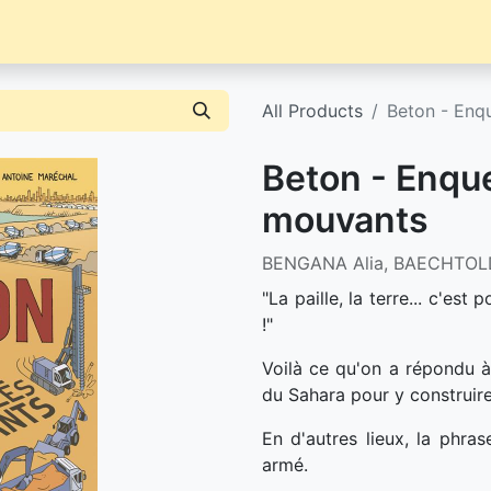
Librairie
Événements / News
Contact / Achat
All Products
Beton - Enq
Beton - Enqu
mouvants
BENGANA Alia, BAECHTOL
"La paille, la terre... c'es
!"
Voilà ce qu'on a répondu à
du Sahara pour y construir
En d'autres lieux, la phras
armé.