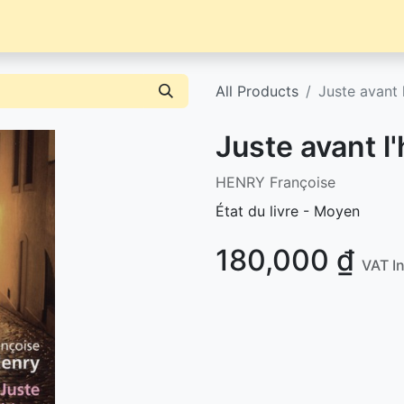
Librairie
Événements / News
Contact / Achat
All Products
Juste avant l
Juste avant l'
HENRY Françoise
État du livre - Moyen
180,000
₫
VAT I