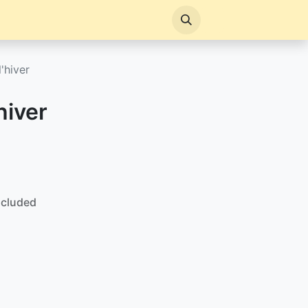
'hiver
hiver
ncluded