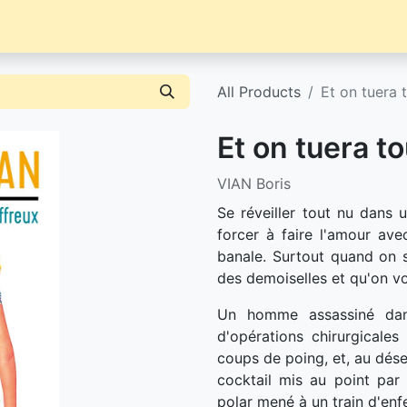
Librairie
Événements / News
Contact / Achat
All Products
Et on tuera 
Et on tuera to
VIAN Boris
Se réveiller tout nu dans 
forcer à faire l'amour avec
banale. Surtout quand on s
des demoiselles et qu'on vo
Un homme assassiné dan
d'opérations chirurgicale
coups de poing, et, au déses
cocktail mis au point par 
polar mené à un train d'enfe