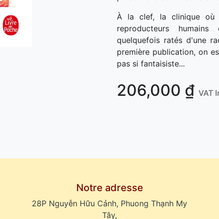
À la clef, la clinique où
reproducteurs humains 
quelquefois ratés d'une r
première publication, on es
pas si fantaisiste...
206,000
₫
VAT I
Notre adresse
28P Nguyễn Hữu Cảnh, Phuong Thạnh My
Tây,