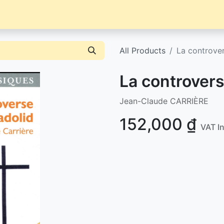
Librairie
Événements / News
Contact / Achat
All Products
La controver
La controvers
Jean-Claude CARRIÈRE
152,000
₫
VAT I