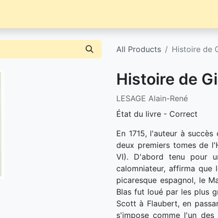
Librairie
Événements / News
Contact / Achat
All Products
Histoire de G
Histoire de Gi
LESAGE Alain-René
État du livre - Correct
En 1715, l'auteur à succès 
deux premiers tomes de l'Hi
VI). D'abord tenu pour un
calomniateur, affirma que l
picaresque espagnol, le M
Blas fut loué par les plus 
Scott à Flaubert, en passan
s'impose comme l'un des r