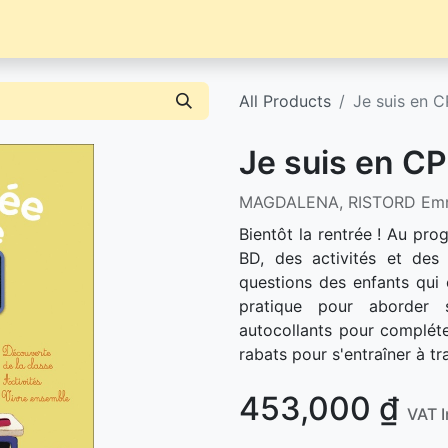
Librairie
Événements / News
Contact / Achat
All Products
Je suis en C
Je suis en CP
MAGDALENA, RISTORD Em
Bientôt la rentrée ! Au pro
BD, des activités et des
questions des enfants qui 
pratique pour aborder 
autocollants pour compléte
rabats pour s'entraîner à tra
453,000
₫
VAT 