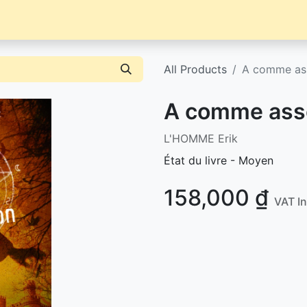
Librairie
Événements / News
Contact / Achat
All Products
A comme ass
A comme asso
L'HOMME Erik
État du livre - Moyen
158,000
₫
VAT I