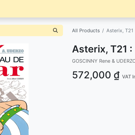
Librairie
Événements / News
Contact / Achat
All Products
Asterix, T21
Asterix, T21 
GOSCINNY Rene & UDERZO
572,000
₫
VAT I